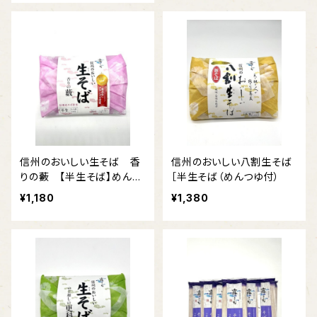
信州のおいしい生そば 香
信州のおいしい八割生そば
りの藪 【半生そば】めんつ
［半生そば（めんつゆ付）
ゆ付
¥1,180
¥1,380