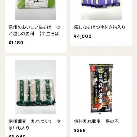
信州のおいしい生そば の
霧しなそばつゆ付き箱入り
ど越しの更科 【半生そば】
¥4,000
めんつゆ付
¥1,180
信州蕎麦 乱れづくり や
信州乱れ蕎麦 黒の巴
まいも入り
¥356
¥3,040