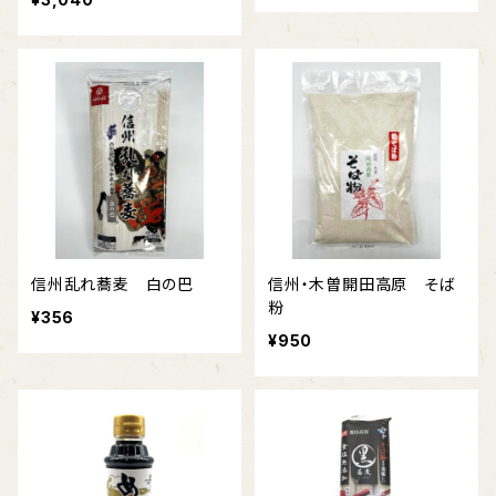
信州乱れ蕎麦 白の巴
信州・木曽開田高原 そば
粉
¥356
¥950