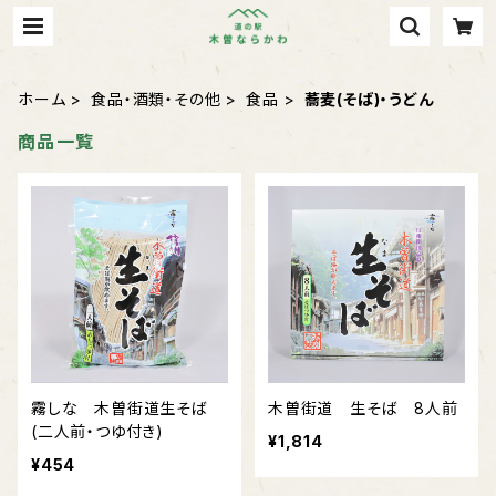
ホーム
食品・酒類・その他
食品
蕎麦(そば)・うどん
商品一覧
霧しな 木曽街道生そば
木曽街道 生そば 8人前
(二人前・つゆ付き)
¥1,814
¥454