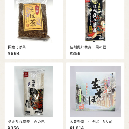
国産そば茶
信州乱れ蕎麦 黒の巴
¥864
¥356
信州乱れ蕎麦 白の巴
木曽街道 生そば 8人前
¥356
¥1,814