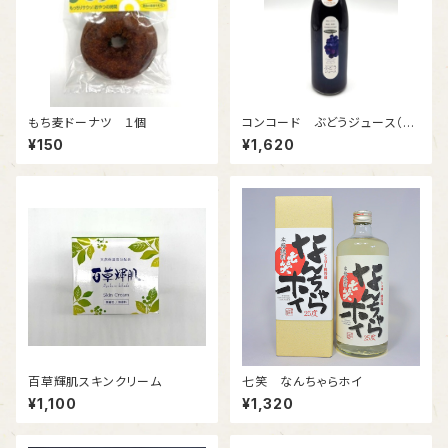
もち麦ドーナツ １個
コンコード ぶどうジュース（ス
トレート）
¥150
¥1,620
百草輝肌スキンクリーム
七笑 なんちゃらホイ
¥1,100
¥1,320