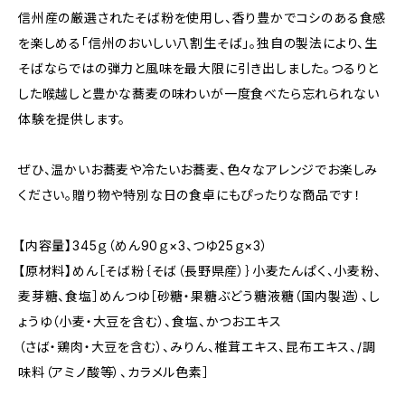
信州産の厳選されたそば粉を使用し、香り豊かでコシのある食感
を楽しめる「信州のおいしい八割生そば」。独自の製法により、生
そばならではの弾力と風味を最大限に引き出しました。つるりと
した喉越しと豊かな蕎麦の味わいが一度食べたら忘れられない
体験を提供します。
ぜひ、温かいお蕎麦や冷たいお蕎麦、色々なアレンジでお楽しみ
ください。贈り物や特別な日の食卓にもぴったりな商品です！
【内容量】345ｇ（めん90ｇ×3、つゆ25ｇ×3）
【原材料】めん［そば粉｛そば（長野県産）｝小麦たんぱく、小麦粉、
麦芽糖、食塩］めんつゆ［砂糖・果糖ぶどう糖液糖（国内製造）、し
ょうゆ（小麦・大豆を含む）、食塩、かつおエキス
（さば・鶏肉・大豆を含む）、みりん、椎茸エキス、昆布エキス、/調
味料（アミノ酸等）、カラメル色素］