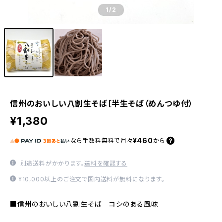
1
/2
信州のおいしい八割生そば［半生そば（めんつゆ付）
¥1,380
¥460
なら
手数料無料で
月々
から
別途送料がかかります。
送料を確認する
¥10,000以上のご注文で国内送料が無料になります。
■信州のおいしい八割生そば コシのある風味