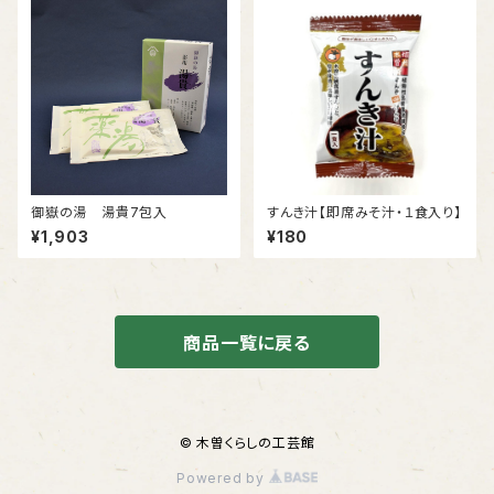
御嶽の湯 湯貴7包入
すんき汁【即席みそ汁・１食入り】
¥1,903
¥180
商品一覧に戻る
© 木曽くらしの工芸館
Powered by