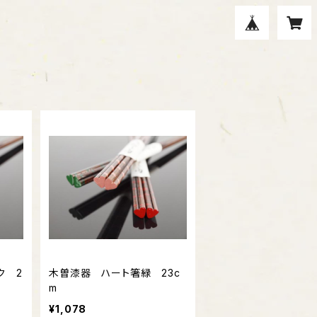
ク 2
木曽漆器 ハート箸緑 23c
m
¥1,078