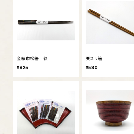
金線市松箸 緑
栗スリ箸
¥825
¥580