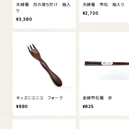
夫婦箸 月の満ち欠け 箱入
夫婦箸 市松 箱入り
り
¥2,720
¥3,380
キッズニコニコ フォーク
金線市松箸 赤
¥880
¥825