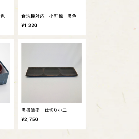
朱色
食洗機対応 小町椀 黒色
¥1,320
黒摺漆塗 仕切り小皿
¥2,750