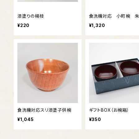
漆塗りの楊枝
食洗機対応 小町椀 
¥220
¥1,320
食洗機対応スリ漆塗子供椀
ギフトBOX（お椀箱）
¥1,045
¥350