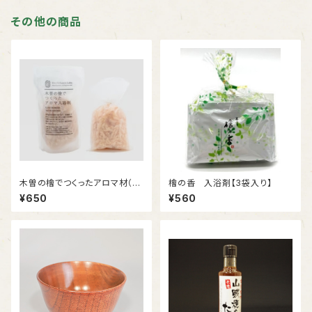
その他の商品
木曽の檜でつくったアロマ材（入
檜の香 入浴剤【3袋入り】
浴剤）
¥650
¥560