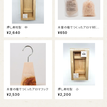
押し寿司型 中
木曽の檜でつくったアロマ材（入
浴剤）
¥2,640
¥650
木曽の檜でつくったアロマフック
押し寿司型 小
¥2,530
¥2,200