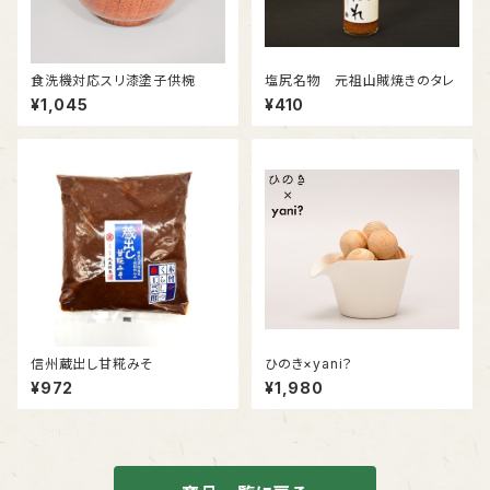
食洗機対応スリ漆塗子供椀
塩尻名物 元祖山賊焼きのタレ
¥1,045
¥410
信州蔵出し甘糀みそ
ひのき×yani？
¥972
¥1,980