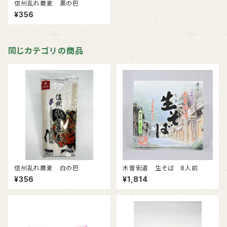
信州乱れ蕎麦 黒の巴
¥356
同じカテゴリの商品
信州乱れ蕎麦 白の巴
木曽街道 生そば 8人前
¥356
¥1,814