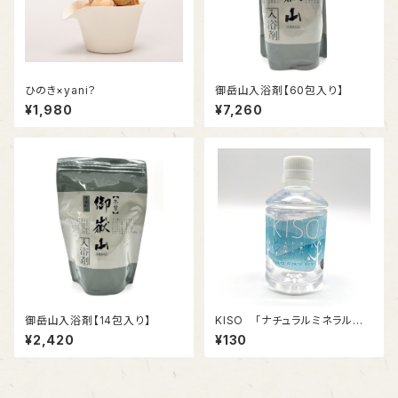
ひのき×yani？
御岳山入浴剤【60包入り】
¥1,980
¥7,260
御岳山入浴剤【14包入り】
KISO 「ナチュラルミネラルウォ
ーター」280ml
¥2,420
¥130