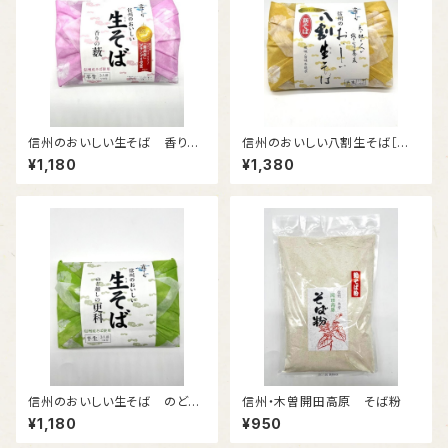
信州のおいしい生そば 香りの
信州のおいしい八割生そば［半
藪 【半生そば】めんつゆ付
生そば（めんつゆ付）
¥1,180
¥1,380
信州のおいしい生そば のど越
信州・木曽開田高原 そば粉
しの更科 【半生そば】めんつゆ
¥1,180
¥950
付