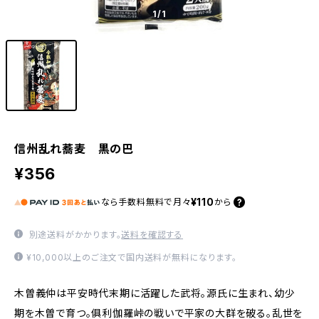
1
/1
信州乱れ蕎麦 黒の巴
¥356
¥110
なら
手数料無料で
月々
から
別途送料がかかります。
送料を確認する
¥10,000以上のご注文で国内送料が無料になります。
木曽義仲は平安時代末期に活躍した武将。源氏に生まれ、幼少
期を木曽で育つ。俱利伽羅峠の戦いで平家の大群を破る。乱世を