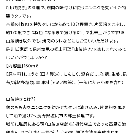
『山賊焼き』の料理で、鶏肉の味付けに使うニンニクを効かせた特
製のタレです。
※鶏の1枚肉を特製タレにからめて10分程置き、片栗粉をまぶし、
約170度できつね色になるまで揚げるだけで出来上がりです!※
山賊焼き以外でも、焼肉のタレなどにもお使いいただけます。
是非!ご家庭で信州塩尻の郷土料理『山賊焼き』を楽しまれてみて
はいかがでしょうか??
【内容量】150ｍℓ
【原材料】しょうゆ（国内製造）、にんにく、混合だし、砂糖、生姜、昆
布/増粘多糖類、調味料（アミノ酸等）、（一部に大豆小麦を含む）
山賊焼きとは??
鶏のもも肉をニンニクを効かせたタレに漬け込み、片栗粉をまぶ
して油で揚げた、長野県塩尻市の郷土料理です。
戦前に塩尻にある現『山賊』(店舗名)初代店主であった高見安治
朗さん、せつ江さん夫婦が、苦心の末、調理方法を完成させまし