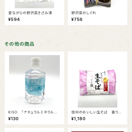
昔ながらの野沢菜きざみ漬
野沢菜のしぐれ
¥594
¥756
その他の商品
KISO 「ナチュラルミネラルウォ
信州のおいしい生そば 香りの
ーター」280ml
藪 【半生そば】めんつゆ付
¥130
¥1,180