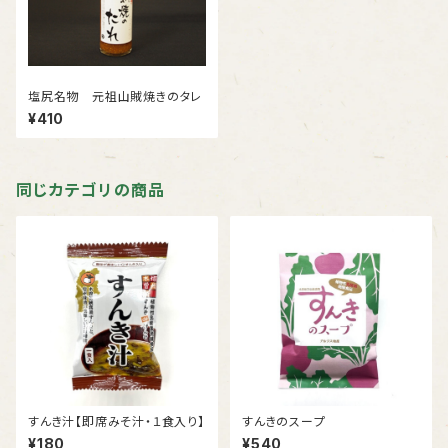
塩尻名物 元祖山賊焼きのタレ
¥410
同じカテゴリの商品
すんき汁【即席みそ汁・１食入り】
すんきのスープ
¥180
¥540