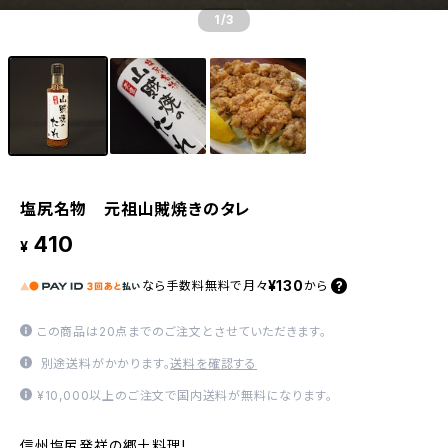
1
/3
塩尻名物 元祖山賊焼きのタレ
410
¥
¥130
なら
手数料無料で
月々
から
この商品は20点までのご注文とさせていただきます。
別途送料がかかります。
送料を確認する
¥10,000以上のご注文で国内送料が無料になります。
信州塩尻発祥の郷土料理!