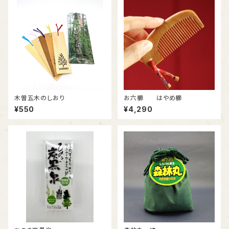
木曽五木のしおり
お六櫛 はやめ櫛
¥550
¥4,290