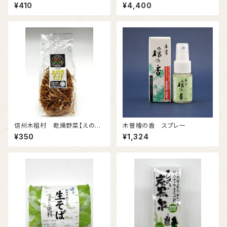
¥410
¥4,400
信州木祖村 乾燥野菜【えのき
木曽檜の香 スプレー
たけ】
¥350
¥1,324