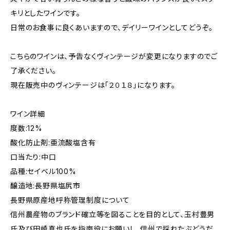
キリとしたワインです。
日常のお食事に良くあいますので、デイリーワインとしてどうぞ。
こちらのワインは、予告なくヴィンテージが変更になりますのでご
了承ください。
現在販売中のヴィンテージは「２０１８」になります。
ワイン詳細
度数:12%
酸化防止剤:亜流酸塩含有
口当たり:中口
品種:セイベル100%
醸造地:長野県塩尻市
長野県原産地呼称管理制度について
信州農産物のブランド確立等を図ることを目的として、玉村豊男
氏及び田崎真也氏を指南役にお願いし、信州で採れたぶどうだ