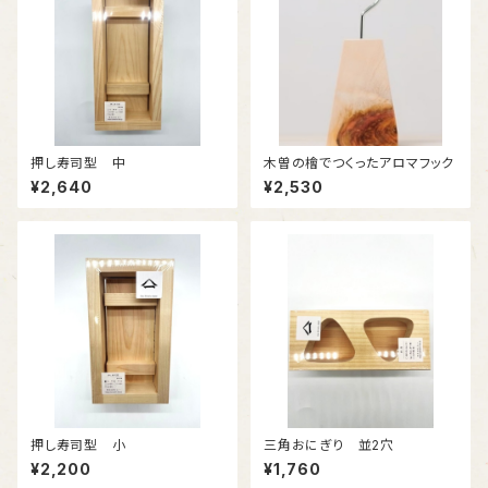
押し寿司型 中
木曽の檜でつくったアロマフック
¥2,640
¥2,530
押し寿司型 小
三角おにぎり 並2穴
¥2,200
¥1,760