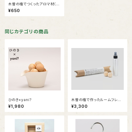
木曽の檜でつくったアロマ材（入
浴剤）
¥650
同じカテゴリの商品
ひのき×yani？
木曽の檜で作ったルームフレグ
ランスとアロマボール
¥1,980
¥3,300