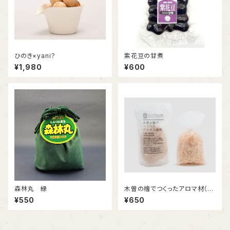
ひのき×yani？
紫花豆の甘煮
¥1,980
¥600
森林丸 緑
木曽の檜でつくったアロマ材（入
浴剤）
¥550
¥650