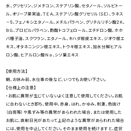
水、グリセリン、ジメチコン、ステアリン酸、セタノール、ソルビトー
ル、オリーブ果実油、ＴＥＡ、ステアリン酸グリセリル（ＳＥ）、ラネス
－5、フェノキシエタノール、メチルパラベン、グリチルリチン酸2Ｋ、
ＢＧ、プロピルパラベン、酢酸トコフェロール、エチドロン酸、ホホ
バ種子油、スクワラン、エタノール、キハダ樹皮エキス、ジオウ根エ
キス、オタネニンジン根エキス、トウキ根エキス、加水分解ヒアル
ロン酸、ヒアルロン酸Ｎａ、シソ葉エキス
【使用方法】
朝、お休み前、水仕事の後など、いつでもお使い下さい。
【仕様上の注意】
・お肌に異常が生じていないよく注意して使用してください。お肌
に合わないとき即ち、使用中、赤身、はれ、かゆみ、刺激、色抜け
（白斑等）や黒ずみ等の異常があらわれた場合、または使用した
お肌に、直射日光があたって上記のような異常があらわれた場合
には、使用を中止してください。そのまま使用を続けますと、症状