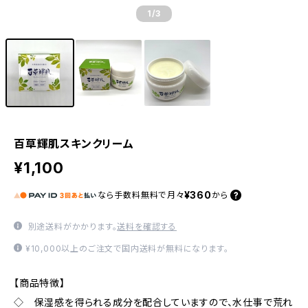
1
/3
百草輝肌スキンクリーム
¥1,100
¥360
なら
手数料無料で
月々
から
別途送料がかかります。
送料を確認する
¥10,000以上のご注文で国内送料が無料になります。
【商品特徴】
◇ 保湿感を得られる成分を配合していますので、水仕事で荒れ