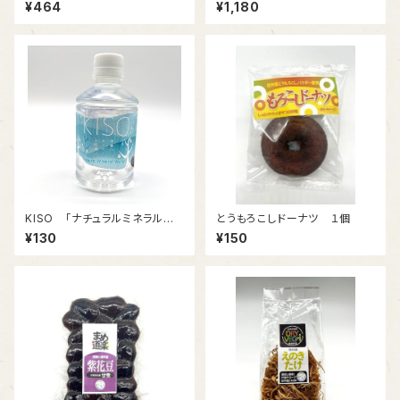
藪 【半生そば】めんつゆ付
¥464
¥1,180
KISO 「ナチュラルミネラルウォ
とうもろこしドーナツ １個
ーター」280ml
¥130
¥150