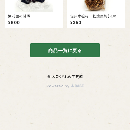
紫花豆の甘煮
信州木祖村 乾燥野菜【えのき
たけ】
¥600
¥350
商品一覧に戻る
© 木曽くらしの工芸館
Powered by