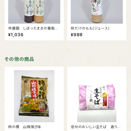
林農園 しぼったままの葡萄じ
桃だけのもも(ジュース)
ゅうす コンコード
¥1,036
¥988
その他の商品
柿の種 山賊焼き味
信州のおいしい生そば 香りの