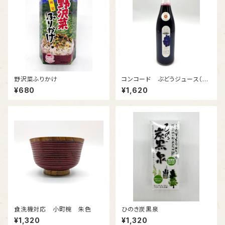
野沢菜ふりかけ
コンコード ぶどうジュース（ス
トレート）
¥680
¥1,620
食洗機対応 小町椀 朱色
ひのき炭黒泉
¥1,320
¥1,320