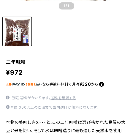
1
/1
二年味噌
¥972
¥320
なら
手数料無料で
月々
から
別途送料がかかります。
送料を確認する
¥10,000以上のご注文で国内送料が無料になります。
本物の美味しさを・・・と、この二年味噌は選び抜かれた良質の大
豆と米を使い、そして水は味噌造りに最も適した天然水を使用