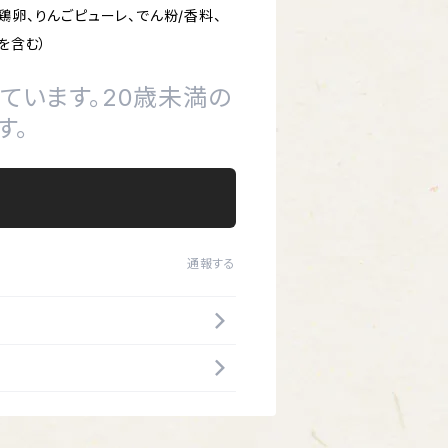
鶏卵、りんごピューレ、でん粉/香料、
を含む）
ています。20歳未満の
す。
通報する