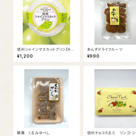
信州シャインマスカットプリン【6個
あんずドライフルーツ
入り】
¥1,200
¥990
銘菓 くるみゆべし
信州チョコたると リンゴ・シ