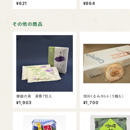
マスカット
¥621
¥864
その他の商品
御嶽の湯 湯貴7包入
信州くるみタルト（５個入）
¥1,903
¥1,700