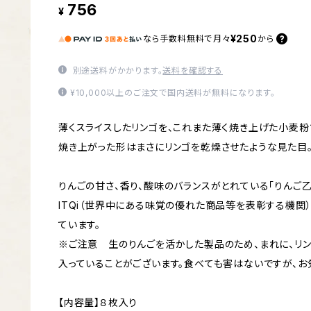
756
¥
¥250
なら
手数料無料で
月々
から
別途送料がかかります。
送料を確認する
¥10,000以上のご注文で国内送料が無料になります。
薄くスライスしたリンゴを、これまた薄く焼き上げた小麦粉
焼き上がった形はまさにリンゴを乾燥させたような見た目
りんごの甘さ、香り、酸味のバランスがとれている「りんご乙
ITQi（世界中にある味覚の優れた商品等を表彰する機関
ています。
※ご注意 生のりんごを活かした製品のため、まれに、リン
入っていることがございます。食べても害はないですが、お
【内容量】８枚入り